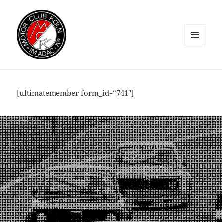
MENÜ
UND
WIDGETS
[ultimatemember form_id=“741″]