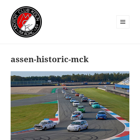
MENÜ
UND
WIDGETS
assen-historic-mck