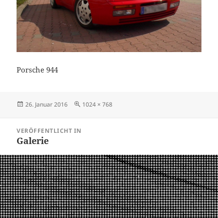
Porsche 944
Veröffentlicht
Volle
26. Januar 2016
1024 × 768
am
Größe
Beitragsnavigation
VERÖFFENTLICHT IN
Galerie