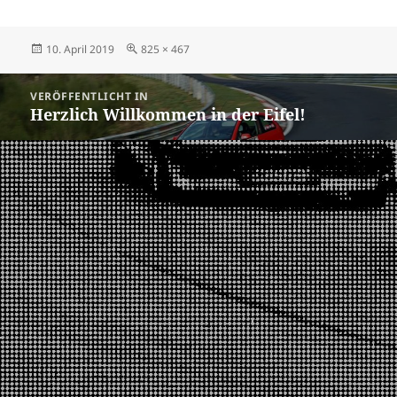
Veröffentlicht
Volle
10. April 2019
825 × 467
am
Größe
Beitragsnavigation
VERÖFFENTLICHT IN
Herzlich Willkommen in der Eifel!