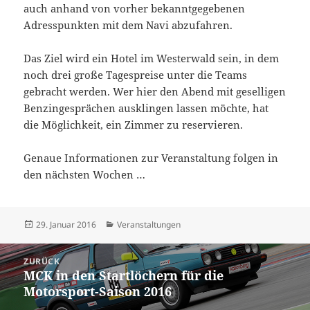
auch anhand von vorher bekanntgegebenen
Adresspunkten mit dem Navi abzufahren.
Das Ziel wird ein Hotel im Westerwald sein, in dem
noch drei große Tagespreise unter die Teams
gebracht werden. Wer hier den Abend mit geselligen
Benzingesprächen ausklingen lassen möchte, hat
die Möglichkeit, ein Zimmer zu reservieren.
Genaue Informationen zur Veranstaltung folgen in
den nächsten Wochen …
Veröffentlicht
Kategorien
29. Januar 2016
Veranstaltungen
am
Beitragsnavigation
ZURÜCK
MCK in den Startlöchern für die
Vorheriger
Motorsport-Saison 2016
Beitrag: