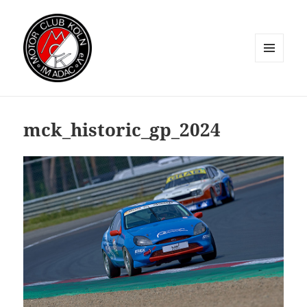
MENÜ
UND
WIDGETS
mck_historic_gp_2024