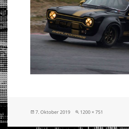
Veröffentlicht
Volle
7. Oktober 2019
1200 × 751
am
Größe